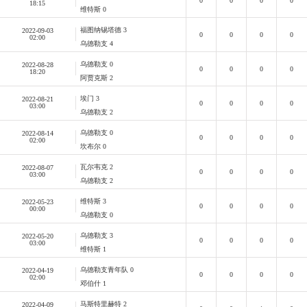
0
0
0
0
18:15
维特斯 0
福图纳锡塔德 3
2022-09-03
0
0
0
0
02:00
乌德勒支 4
乌德勒支 0
2022-08-28
0
0
0
0
18:20
阿贾克斯 2
埃门 3
2022-08-21
0
0
0
0
03:00
乌德勒支 2
乌德勒支 0
2022-08-14
0
0
0
0
02:00
坎布尔 0
瓦尔韦克 2
2022-08-07
0
0
0
0
03:00
乌德勒支 2
维特斯 3
2022-05-23
0
0
0
0
00:00
乌德勒支 0
乌德勒支 3
2022-05-20
0
0
0
0
03:00
维特斯 1
乌德勒支青年队 0
2022-04-19
0
0
0
0
02:00
邓伯什 1
马斯特里赫特 2
2022-04-09