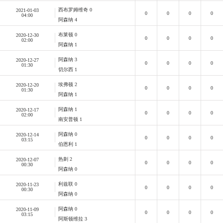
西布罗姆维奇 0
2021-01-03
0
0
0
0
04:00
阿森纳 4
布莱顿 0
2020-12-30
0
0
0
0
02:00
阿森纳 1
阿森纳 3
2020-12-27
0
0
0
0
01:30
切尔西 1
埃弗顿 2
2020-12-20
0
0
0
0
01:30
阿森纳 1
阿森纳 1
2020-12-17
0
0
0
0
02:00
南安普顿 1
阿森纳 0
2020-12-14
0
0
0
0
03:15
伯恩利 1
热刺 2
2020-12-07
0
0
0
0
00:30
阿森纳 0
利兹联 0
2020-11-23
0
0
0
0
00:30
阿森纳 0
阿森纳 0
2020-11-09
0
0
0
0
03:15
阿斯顿维拉 3