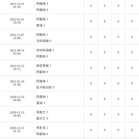
利物浦 4
2021-11-21
0
0
0
0
01:30
阿森纳 0
阿森纳 1
2022-01-01
0
0
0
0
20:30
曼城 2
阿森纳 1
2021-11-07
0
0
0
0
22:00
沃特福德 0
布伦特福德 2
2021-08-14
0
0
0
0
03:00
阿森纳 0
南安普顿 1
2021-01-23
0
0
0
0
20:15
阿森纳 0
阿森纳 2
2021-01-10
0
0
0
0
01:30
纽卡斯尔联 0
阿森纳 1
2020-12-23
0
0
0
0
04:00
曼城 4
英格兰 3
2020-11-13
0
0
0
0
04:00
爱尔兰 0
邓多克 2
2020-12-11
0
0
0
0
01:55
阿森纳 4