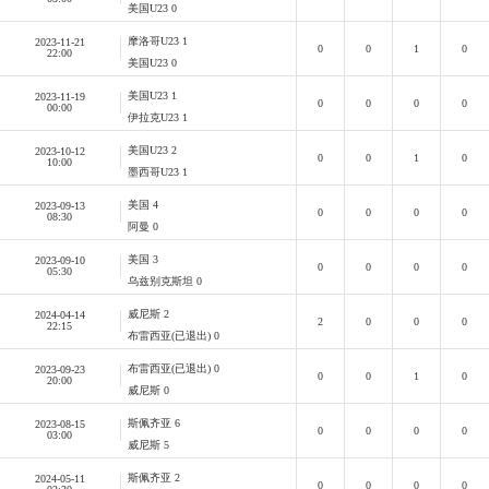
美国U23 0
摩洛哥U23 1
2023-11-21
0
0
1
0
22:00
美国U23 0
美国U23 1
2023-11-19
0
0
0
0
00:00
伊拉克U23 1
美国U23 2
2023-10-12
0
0
1
0
10:00
墨西哥U23 1
美国 4
2023-09-13
0
0
0
0
08:30
阿曼 0
美国 3
2023-09-10
0
0
0
0
05:30
乌兹别克斯坦 0
威尼斯 2
2024-04-14
2
0
0
0
22:15
布雷西亚(已退出) 0
布雷西亚(已退出) 0
2023-09-23
0
0
1
0
20:00
威尼斯 0
斯佩齐亚 6
2023-08-15
0
0
0
0
03:00
威尼斯 5
斯佩齐亚 2
2024-05-11
0
0
0
0