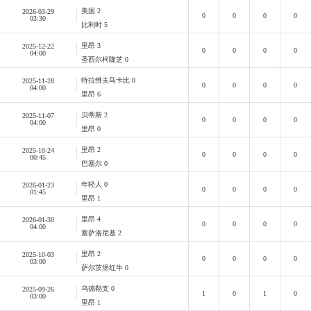
美国 2
2026-03-29
0
0
0
0
03:30
比利时 5
里昂 3
2025-12-22
0
0
0
0
04:00
圣西尔柯隆芝 0
特拉维夫马卡比 0
2025-11-28
0
0
0
0
04:00
里昂 6
贝蒂斯 2
2025-11-07
0
0
0
0
04:00
里昂 0
里昂 2
2025-10-24
0
0
0
0
00:45
巴塞尔 0
年轻人 0
2026-01-23
0
0
0
0
01:45
里昂 1
里昂 4
2026-01-30
0
0
0
0
04:00
塞萨洛尼基 2
里昂 2
2025-10-03
0
0
0
0
03:00
萨尔茨堡红牛 0
乌德勒支 0
2025-09-26
1
0
1
0
03:00
里昂 1