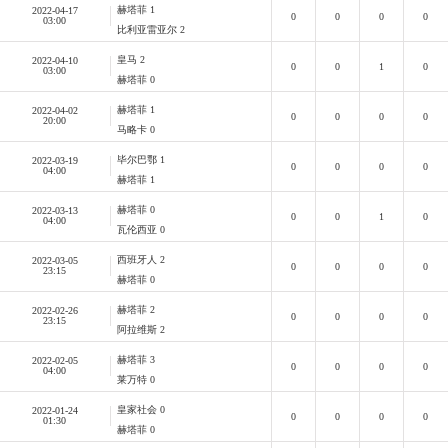
赫塔菲 1
2022-04-17
0
0
0
0
03:00
比利亚雷亚尔 2
皇马 2
2022-04-10
0
0
1
0
03:00
赫塔菲 0
赫塔菲 1
2022-04-02
0
0
0
0
20:00
马略卡 0
毕尔巴鄂 1
2022-03-19
0
0
0
0
04:00
赫塔菲 1
赫塔菲 0
2022-03-13
0
0
1
0
04:00
瓦伦西亚 0
西班牙人 2
2022-03-05
0
0
0
0
23:15
赫塔菲 0
赫塔菲 2
2022-02-26
0
0
0
0
23:15
阿拉维斯 2
赫塔菲 3
2022-02-05
0
0
0
0
04:00
莱万特 0
皇家社会 0
2022-01-24
0
0
0
0
01:30
赫塔菲 0