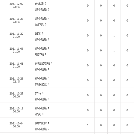
萨索洛 2
2021-12-02
0
0
0
0
03:45
那不勒斯 2
那不勒斯 4
2021-11-29
0
0
0
0
03:45
拉齐奥 0
国米 3
2021-11-22
0
0
1
0
01:00
那不勒斯 2
那不勒斯 1
2021-11-08
0
0
1
0
01:00
维罗纳 1
萨勒尼塔纳 0
2021-11-01
0
0
0
0
01:00
那不勒斯 1
那不勒斯 3
2021-10-29
0
0
0
0
02:45
博洛尼亚 0
罗马 0
2021-10-25
0
0
0
0
00:00
那不勒斯 0
那不勒斯 1
2021-10-18
0
0
0
0
00:00
都灵 0
佛罗伦萨 1
2021-10-04
1
0
0
0
00:00
那不勒斯 2