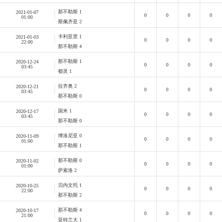
那不勒斯 1
2021-01-07
0
0
0
0
01:00
斯佩齐亚 2
卡利亚里 1
2021-01-03
0
0
0
0
22:00
那不勒斯 4
那不勒斯 1
2020-12-24
0
0
0
0
03:45
都灵 1
拉齐奥 2
2020-12-21
0
0
0
0
03:45
那不勒斯 0
国米 1
2020-12-17
0
0
0
0
03:45
那不勒斯 0
博洛尼亚 0
2020-11-09
0
0
0
0
01:00
那不勒斯 1
那不勒斯 0
2020-11-02
0
0
0
0
01:00
萨索洛 2
贝内文托 1
2020-10-25
0
0
0
0
22:00
那不勒斯 2
那不勒斯 4
2020-10-17
0
0
0
0
21:00
亚特兰大 1