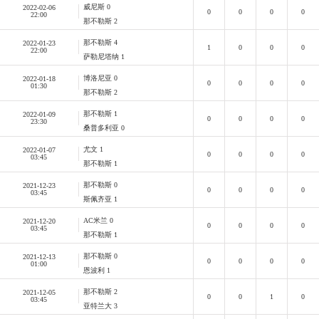
威尼斯 0
2022-02-06
0
0
0
0
22:00
那不勒斯 2
那不勒斯 4
2022-01-23
1
0
0
0
22:00
萨勒尼塔纳 1
博洛尼亚 0
2022-01-18
0
0
0
0
01:30
那不勒斯 2
那不勒斯 1
2022-01-09
0
0
0
0
23:30
桑普多利亚 0
尤文 1
2022-01-07
0
0
0
0
03:45
那不勒斯 1
那不勒斯 0
2021-12-23
0
0
0
0
03:45
斯佩齐亚 1
AC米兰 0
2021-12-20
0
0
0
0
03:45
那不勒斯 1
那不勒斯 0
2021-12-13
0
0
0
0
01:00
恩波利 1
那不勒斯 2
2021-12-05
0
0
1
0
03:45
亚特兰大 3