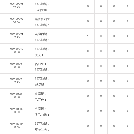
那不勒斯 2
2021-09-27
0
0
0
0
02:45
卡利亚里 0
桑普多利亚 0
2021-09-24
0
0
0
0
00:30
那不勒斯 4
乌迪内斯 0
2021-09-21
1
0
0
0
02:45
那不勒斯 4
那不勒斯 2
2021-09-12
0
0
0
0
00:00
尤文 1
热那亚 1
2021-08-30
0
0
0
0
00:30
那不勒斯 2
那不勒斯 2
2021-08-23
0
0
0
0
02:45
威尼斯 0
科索沃 2
2021-06-05
0
0
0
0
00:00
马耳他 1
科索沃 4
2021-06-02
0
0
0
0
00:00
圣马力诺 1
那不勒斯 0
2021-02-04
0
0
0
0
03:45
亚特兰大 0