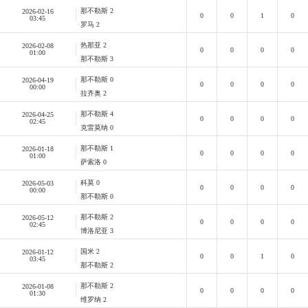
那不勒斯 2
2026-02-16
0
0
1
0
03:45
罗马 2
热那亚 2
2026-02-08
0
0
0
0
01:00
那不勒斯 3
那不勒斯 0
2026-04-19
0
0
0
0
00:00
拉齐奥 2
那不勒斯 4
2026-04-25
0
0
0
0
02:45
克雷莫纳 0
那不勒斯 1
2026-01-18
0
0
0
0
01:00
萨索洛 0
科莫 0
2026-05-03
0
0
0
0
00:00
那不勒斯 0
那不勒斯 2
2026-05-12
0
0
0
0
02:45
博洛尼亚 3
国米 2
2026-01-12
0
0
1
0
03:45
那不勒斯 2
那不勒斯 2
2026-01-08
0
0
0
0
01:30
维罗纳 2