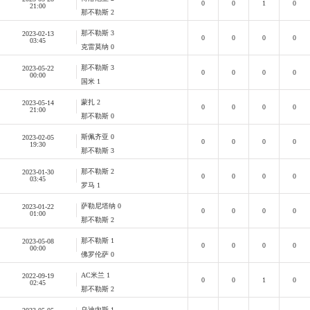
0
0
1
0
21:00
那不勒斯 2
那不勒斯 3
2023-02-13
0
0
0
0
03:45
克雷莫纳 0
那不勒斯 3
2023-05-22
0
0
0
0
00:00
国米 1
蒙扎 2
2023-05-14
0
0
0
0
21:00
那不勒斯 0
斯佩齐亚 0
2023-02-05
0
0
0
0
19:30
那不勒斯 3
那不勒斯 2
2023-01-30
0
0
0
0
03:45
罗马 1
萨勒尼塔纳 0
2023-01-22
0
0
0
0
01:00
那不勒斯 2
那不勒斯 1
2023-05-08
0
0
0
0
00:00
佛罗伦萨 0
AC米兰 1
2022-09-19
0
0
1
0
02:45
那不勒斯 2
乌迪内斯 1