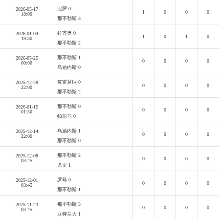
比萨 0
2026-05-17
1
0
0
0
18:00
那不勒斯 3
拉齐奥 0
2026-01-04
1
0
1
0
19:30
那不勒斯 2
那不勒斯 1
2026-05-25
0
0
0
0
00:00
乌迪内斯 0
克雷莫纳 0
2025-12-28
0
0
0
0
22:00
那不勒斯 2
那不勒斯 0
2026-01-15
0
0
0
0
01:30
帕尔马 0
乌迪内斯 1
2025-12-14
0
0
0
0
22:00
那不勒斯 0
那不勒斯 2
2025-12-08
0
0
0
0
03:45
尤文 1
罗马 0
2025-12-01
0
0
0
0
03:45
那不勒斯 1
那不勒斯 3
2025-11-23
0
0
0
0
03:45
亚特兰大 1