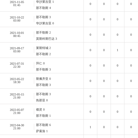
华沙莱吉亚 1
2021-11-05
0
0
0
0
01:45
那不勒斯 4
那不勒斯 3
2021-10-22
0
0
0
0
03:00
华沙莱吉亚 0
那不勒斯 2
2021-10-01
0
0
0
0
00:45
莫斯科斯巴达 3
莱斯特城 2
2021-09-17
0
0
1
0
03:00
那不勒斯 2
拜仁 0
2021-07-31
0
0
0
0
22:30
那不勒斯 3
斯佩齐亚 0
2022-05-22
0
0
0
0
18:30
那不勒斯 3
那不勒斯 3
2022-05-15
0
0
0
0
21:00
热那亚 0
都灵 0
2022-05-07
0
0
0
0
21:00
那不勒斯 1
那不勒斯 6
2022-04-30
1
0
0
0
21:00
萨索洛 1