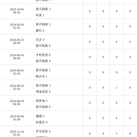
那不勒斯 3
2024-10-05
0
0
0
0
00:30
科莫 1
那不勒斯 2
2024-09-30
0
0
0
0
02:45
蒙扎 0
尤文 0
2024-09-22
0
0
0
0
00:00
那不勒斯 0
卡利亚里 0
2024-09-16
0
0
0
0
00:00
那不勒斯 4
那不勒斯 2
2024-09-01
0
0
0
0
02:45
帕尔马 1
那不勒斯 3
2024-08-26
0
0
1
0
02:45
博洛尼亚 0
维罗纳 3
2024-08-19
0
0
0
0
00:30
那不勒斯 0
挪威 3
2024-06-06
0
0
0
0
01:00
科索沃 0
罗马尼亚 0
2024-11-16
0
0
1
0
03:45