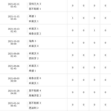
亚特兰大 3
2021-02-11
0
0
0
0
03:45
那不勒斯 1
希腊 1
2021-11-15
1
0
0
0
03:45
科索沃 1
科索沃 1
2021-10-13
0
0
1
0
02:45
格鲁吉亚 2
瑞典 3
2021-10-10
0
0
0
0
00:00
科索沃 0
科索沃 0
2021-09-09
0
0
0
0
02:45
西班牙 2
科索沃 1
2021-09-06
0
0
0
0
02:45
希腊 1
格鲁吉亚 0
2021-09-03
0
0
0
0
00:00
科索沃 1
那不勒斯 4
2021-01-29
0
0
0
0
04:00
斯佩齐亚 2
那不勒斯 3
2021-01-14
0
0
0
0
00:45
恩波利 2