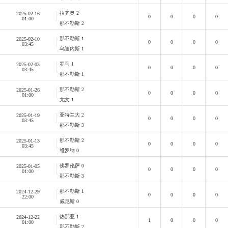
拉齐奥 2
2025-02-16
0
0
0
0
01:00
那不勒斯 2
那不勒斯 1
2025-02-10
0
0
0
0
03:45
乌迪内斯 1
罗马 1
2025-02-03
0
0
0
0
03:45
那不勒斯 1
那不勒斯 2
2025-01-26
0
0
0
0
01:00
尤文 1
亚特兰大 2
2025-01-19
0
0
0
0
03:45
那不勒斯 3
那不勒斯 2
2025-01-13
0
0
0
0
03:45
维罗纳 0
佛罗伦萨 0
2025-01-05
0
0
0
0
01:00
那不勒斯 3
那不勒斯 1
2024-12-29
0
0
0
0
22:00
威尼斯 0
热那亚 1
2024-12-22
1
0
0
0
01:00
那不勒斯 2