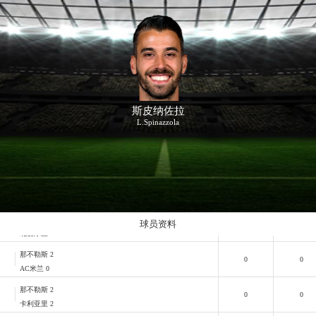
对阵
进
点
斯皮纳佐拉
波黑 5
0
0
L.Spinazzola
意大利 2
那不勒斯 2
0
0
科莫 2
那不勒斯 2
0
0
博洛尼亚 0
意大利 2
球员资料
0
0
北爱尔兰 0
那不勒斯 2
0
0
AC米兰 0
那不勒斯 2
0
0
卡利亚里 2