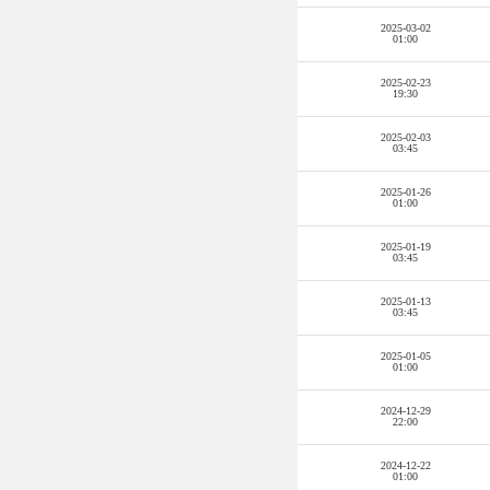
2025-03-02
01:00
2025-02-23
19:30
2025-02-03
03:45
2025-01-26
01:00
2025-01-19
03:45
2025-01-13
03:45
2025-01-05
01:00
2024-12-29
22:00
2024-12-22
01:00