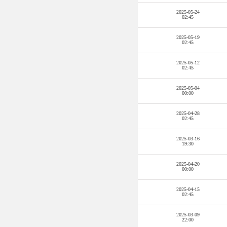
2025-05-24
02:45
2025-05-19
02:45
2025-05-12
02:45
2025-05-04
00:00
2025-04-28
02:45
2025-03-16
19:30
2025-04-20
00:00
2025-04-15
02:45
2025-03-09
22:00