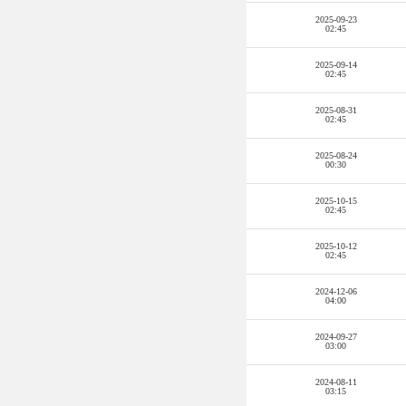
2025-09-23
02:45
2025-09-14
02:45
2025-08-31
02:45
2025-08-24
00:30
2025-10-15
02:45
2025-10-12
02:45
2024-12-06
04:00
2024-09-27
03:00
2024-08-11
03:15