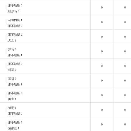
那不勒斯 0
0
0
帕尔马 0
乌迪内斯 1
0
0
那不勒斯 0
那不勒斯 2
0
0
尤文 1
罗马 0
0
0
那不勒斯 1
那不勒斯 0
0
0
科莫 0
莱切 0
0
0
那不勒斯 1
那不勒斯 3
0
0
国米 1
都灵 1
0
0
那不勒斯 0
那不勒斯 2
0
0
热那亚 1