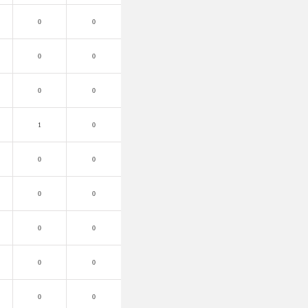
0
0
0
0
0
0
1
0
0
0
0
0
0
0
0
0
0
0