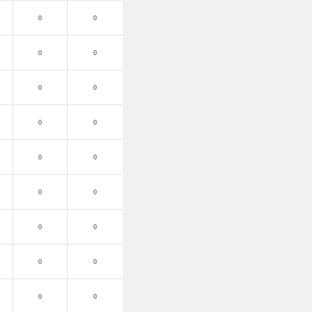
0
0
0
0
0
0
0
0
0
0
0
0
0
0
0
0
0
0