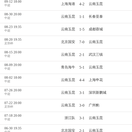
09-12 18:00
4-2
上海海港
云南玉昆
中超
08-30 20:00
1-1
云南玉昆
长春亚泰
中超
08-23 19:35
1-5
云南玉昆
成都蓉城
中超
08-20 19:35
7-0
北京国安
云南玉昆
足协杯
08-15 20:00
2-1
云南玉昆
武汉三镇
中超
08-09 20:00
5-1
青岛海牛
云南玉昆
中超
08-02 18:00
4-4
云南玉昆
上海申花
中超
07-26 20:00
3-1
云南玉昆
深圳新鹏城
中超
07-22 20:00
3-0
云南玉昆
广州豹
足协杯
07-18 20:00
3-1
浙江队
云南玉昆
中超
06-30 19:35
2-1
北京国安
云南玉昆
中超