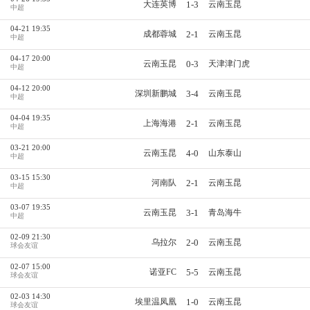
1-3
大连英博
云南玉昆
中超
04-21 19:35
2-1
成都蓉城
云南玉昆
中超
04-17 20:00
0-3
云南玉昆
天津津门虎
中超
04-12 20:00
3-4
深圳新鹏城
云南玉昆
中超
04-04 19:35
2-1
上海海港
云南玉昆
中超
03-21 20:00
4-0
云南玉昆
山东泰山
中超
03-15 15:30
2-1
河南队
云南玉昆
中超
03-07 19:35
3-1
云南玉昆
青岛海牛
中超
02-09 21:30
2-0
乌拉尔
云南玉昆
球会友谊
02-07 15:00
5-5
诺亚FC
云南玉昆
球会友谊
02-03 14:30
1-0
埃里温凤凰
云南玉昆
球会友谊