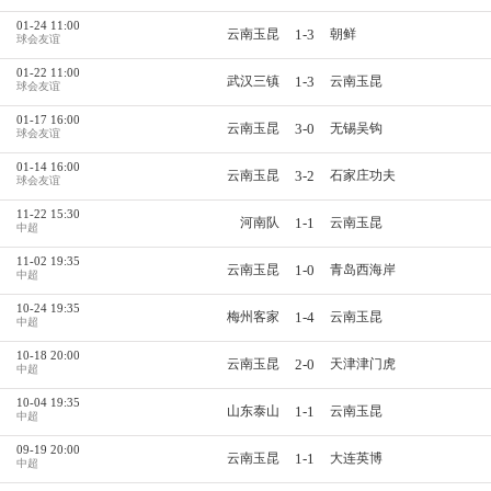
01-24 11:00
1-3
云南玉昆
朝鲜
球会友谊
01-22 11:00
1-3
武汉三镇
云南玉昆
球会友谊
01-17 16:00
3-0
云南玉昆
无锡吴钩
球会友谊
01-14 16:00
3-2
云南玉昆
石家庄功夫
球会友谊
11-22 15:30
1-1
河南队
云南玉昆
中超
11-02 19:35
1-0
云南玉昆
青岛西海岸
中超
10-24 19:35
1-4
梅州客家
云南玉昆
中超
10-18 20:00
2-0
云南玉昆
天津津门虎
中超
10-04 19:35
1-1
山东泰山
云南玉昆
中超
09-19 20:00
1-1
云南玉昆
大连英博
中超