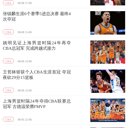
CBA
06-08 17-06
张镇麟生涯6个赛季5进总决赛 最终4
次夺冠
CBA
06-06 15-06
姚明见证上海男篮时隔24年再夺
CBA总冠军 完成跨越式接力
CBA
06-06 13-06
王哲林斩获个人CBA生涯首冠 夺冠
夜砍29分15篮板
CBA
06-06 12-06
上海男篮时隔24年夺得CBA联赛总
冠军 古德温荣膺FMVP
CBA
06-05 22-06