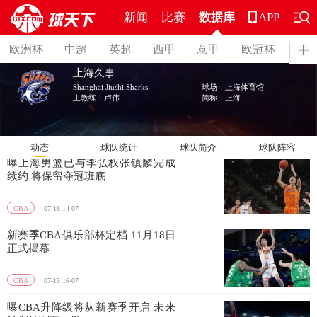
新闻
比赛
数据库
APP
上海
欧洲杯
中超
英超
西甲
意甲
欧冠杯
德
上海久事
Shanghai Jiushi Sharks
球场：上海体育馆
主教练：卢伟
简称：上海
动态
球队统计
球队简介
球队阵容
曝上海男篮已与李弘权张镇麟完成
续约 将保留夺冠班底
CBA
07-18 14-07
新赛季CBA俱乐部杯定档 11月18日
正式揭幕
CBA
07-15 16-07
曝CBA升降级将从新赛季开启 未来