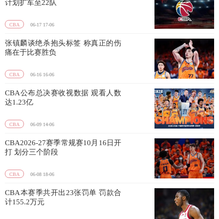
计划扩军至22队
CBA
06-17 17-06
张镇麟谈绝杀抱头标签 称真正的伤
痛在于比赛胜负
CBA
06-16 16-06
CBA公布总决赛收视数据 观看人数
达1.23亿
CBA
06-09 14-06
CBA2026-27赛季常规赛10月16日开
打 划分三个阶段
CBA
06-08 18-06
CBA本赛季共开出23张罚单 罚款合
计155.2万元